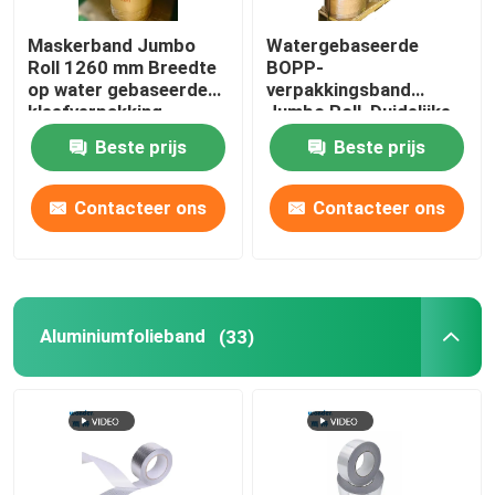
Maskerband Jumbo
Watergebaseerde
Roll 1260 mm Breedte
BOPP-
op water gebaseerde
verpakkingsband
kleefverpakking
Jumbo Roll, Duidelijke
Jumbo Roll Kleefband
Beste prijs
Beste prijs
Contacteer ons
Contacteer ons
Aluminiumfolieband
(33)