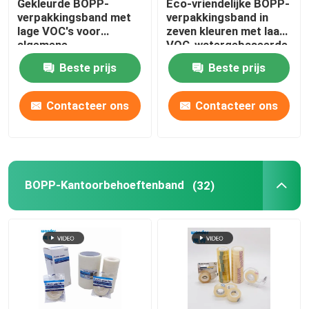
Gekleurde BOPP-
Eco-vriendelijke BOPP-
verpakkingsband met
verpakkingsband in
lage VOC's voor
zeven kleuren met laag
Nano-bandrol
algemene
VOC-watergebaseerde
productverpakkingen
lijm
Beste prijs
Beste prijs
Zelfklevend Afplakband
Contacteer ons
Contacteer ons
De Band van de doekbuis
PVC-banden
BOPP-Kantoorbehoeftenband
(32)
De Ponsband van kraftpapier
Tape Cutter Dispenser
Beschermingsband