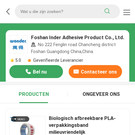
Foshan Inder Adhesive Product Co., Ltd.
No 222 Fenglin road Chancheng district
Foshan Guangdong China,China
5.0
Geverifieerde Leverancier
Bel nu
Contacteer ons
PRODUCTEN
ONGEVEER ONS
Biologisch afbreekbare PLA-
verpakkingsband
milieuvriendelijk