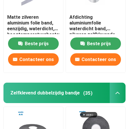
Matte zilveren
Afdichting
aluminium folie band,
aluminiumfolie
eenzijdig, waterdicht,
waterdicht band,
hoogtemperatuurbestendig
zilveren zelfklevende
aluminium band
Beste prijs
Beste prijs
Contacteer ons
Contacteer ons
Zelfklevend dubbelzijdig bandje
(35)