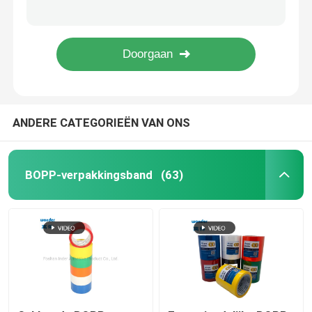
Op water gebaseerde aluminium tape met hoge temperatuur, zilveren aluminium folie afschrikkende tape
BOPP warm gesmolten verpakkingsband 48 mm x 100 m Drukgevoelige lijm
BOPP-verpakkingsband
Transparante BOPP-verpakkingsband 48 mm x 50 m Warm smelt Pressure Sensitive Adhesive
Kleefstof industriële dubbelzijdige tape, helder hoge temperatuur dubbelzijdige tape
BOPP-Kantoorbehoeftenband
ANDERE CATEGORIEËN VAN ONS
Bopp Tape Jumbo Roll
Aluminiumfolieband
BOPP-verpakkingsband
(63)
Zelfklevend dubbelzijdig bandje
Acryllijm op waterbasis
Zelfklevend schuimband