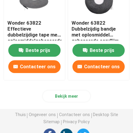
Wonder 63822
Wonder 63822
Effectieve
Dubbelzijdig bandje
dubbelzijdige tape met
met oplosmiddel
oplosmiddelgebaseerde
gebaseerde acryllijm
lijm voor veelzijdige
voor sterke binding
Beste prijs
Beste prijs
toepassingen
Contacteer ons
Contacteer ons
Bekijk meer
Thuis
Ongeveer ons
Contacteer ons
Desktop Site
Sitemap
Privacy Policy