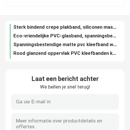
Eco-vriendelijke PVC-glasband, spanningsbestendige PVC-gevaarlijke band
Spanningsbestendige matte pvc kleefband witte vlamvertrager koudbestendige
VR-show
Rood glanzend oppervlak PVC kleefbanden koudbestendig Spanningsbestand
Koudbestendige Wonder PVC isolatietape, anti-vlam 50mm zwarte isolatietape
Over ons
Vlamvertragend PVC-tape zwart PVC-tape 50 mm UL-gecertificeerd
Glanzende PVC zelfklevende tape, milieuvriendelijke vlamvertragende isolatieband blauw
Fabriekstocht
Hoogtemperatuurbestendige zelfklevende PVC-elektrische isolatieband Blauwe rubberen basis
Matte zilveren aluminium folie band, eenzijdig, waterdicht, hoogtemperatuurbestendig
Kwaliteitscontrole
Matte aluminiumfolie met hoge hitte 2 inch 0,080 mm Dikte enkelzijdig
Laat een bericht achter
Op oplosmiddel gebaseerde witte dubbelzijdige kleefband 10 mm breedte flexibel
We bellen je snel terug!
Anti-scheur aluminium kleefband, afdichting aluminium band voor waterlekken
Neem contact met ons op
Hoogklevend zelfklevend dubbelzijdig bandje 0,100 mm Dikte Kleverig
Kleverige aluminiumfolie tape 30m lengte decoratief zilver acryllijm
Nieuws
Zelfklevend dubbelzijdig bandje op basis van warmsmelt, helder, milieuvriendelijk verpakking
Warm smelt kleefband voor BOPP-verpakkingen 48 mm x 100 m hittebestendig
Gevallen