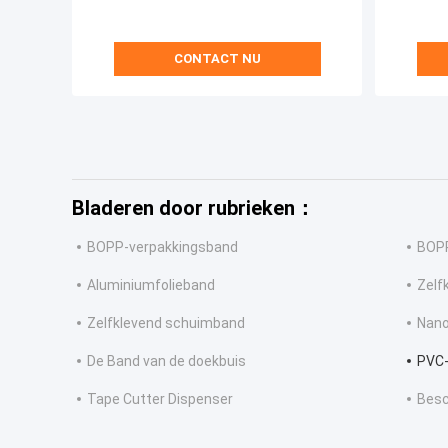
CONTACT NU
Bladeren door rubrieken：
BOPP-verpakkingsband
BOPP
Aluminiumfolieband
Zelf
Zelfklevend schuimband
Nano
De Band van de doekbuis
PVC
Tape Cutter Dispenser
Bes