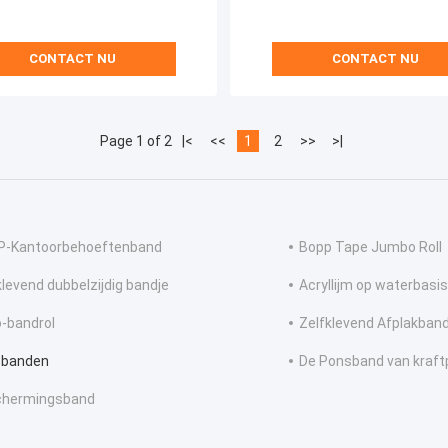
CONTACT NU
CONTACT NU
Page 1 of 2
|<
<<
1
2
>>
>|
-Kantoorbehoeftenband
Bopp Tape Jumbo Roll
klevend dubbelzijdig bandje
Acryllijm op waterbasis
-bandrol
Zelfklevend Afplakban
-banden
De Ponsband van kraft
chermingsband