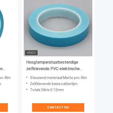
Hoogtemperatuurbestendige
en
zelfklevende PVC-elektrische
uur
isolatieband Blauwe rubberen basis
vc-film
Steunend materiaal:Matte pvc-film
m
Zelfklevende basis:rubberlijm
Totale Dikte:0.12mm
CONTACT NU