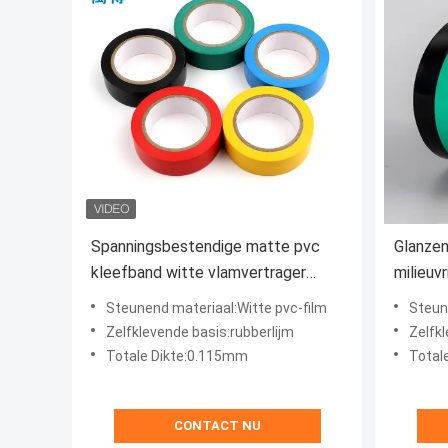
Spanningsbestendige matte pvc
Glanzen
kleefband witte vlamvertrager
milieuv
koudbestendige
isolati
Steunend materiaal:Witte pvc-film
Steunend ma
Zelfklevende basis:rubberlijm
Zelfk
Totale Dikte:0.115mm
Total
CONTACT NU