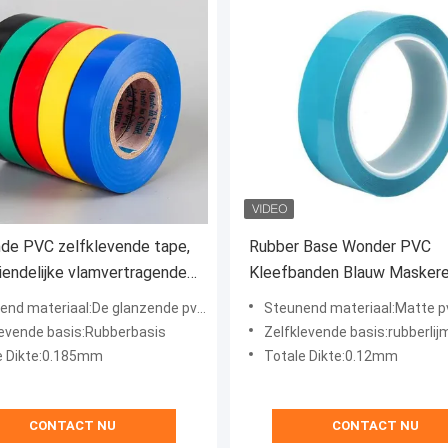
de PVC zelfklevende tape,
Rubber Base Wonder PVC
riendelijke vlamvertragende
Kleefbanden Blauw Masker
eband blauw
Kleefmiddel Hoogtemperat
teriaal:De glanzende pvc-Vertrager van de film niet-Vlam
Steunend materiaal:Matte p
Retardant
levende basis:Rubberbasis
Zelfklevende basis:rubberlij
e Dikte:0.185mm
Totale Dikte:0.12mm
CONTACT NU
CONTACT NU