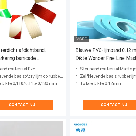
erdicht afdichtband,
Blauwe PVC-lijmband 0,12 
rkering barricade
Dikte Wonder Fine Line Mas
huwingsband
Adhesief
end materiaal:Pvc
Steunend materiaal:Matte p
vende basis:Acryllijm op rubberen basis
Zelfklevende basis:rubberlij
e Dikte:0,110/0,115/0,130 mm
Totale Dikte:0.12mm
CONTACT NU
CONTACT NU