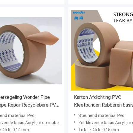
erzegeling Wonder Pipe
Karton Afdichting PVC
ape Repair Recyclebare PVC
Kleefbanden Rubberen basis
ape
verpakking
end materiaal:Pvc
Steunend materiaal:Pvc
vende basis:Acryllijm op rubberen basis
Zelfklevende basis:Acryllijm op rub
e Dikte:0,14 mm
Totale Dikte:0,15 mm