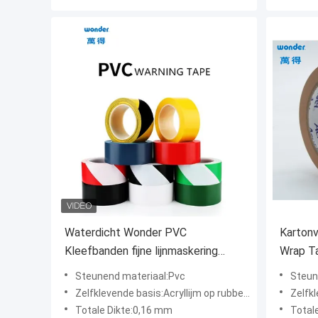
Waterdicht Wonder PVC
Kartonv
Kleefbanden fijne lijnmaskering
Wrap T
detecteerbaar
Duct T
Steunend materiaal:Pvc
Steun
Zelfklevende basis:Acryllijm op rubberen basis
Zelfkle
Totale Dikte:0,16 mm
Total