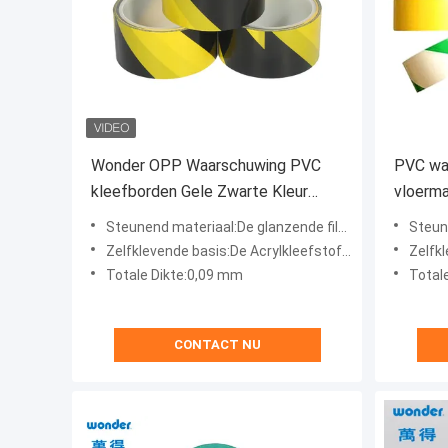
Wonder OPP Waarschuwing PVC
PVC wat
kleefborden Gele Zwarte Kleur
vloerma
Binnengebruik
waarsc
Steunend materiaal:De glanzende film van BOPP
Steun
Zelfklevende basis:De Acrylkleefstof van de waterbasis
Zelfkle
Totale Dikte:0,09 mm
Total
CONTACT NU