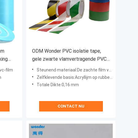
mm
ODM Wonder PVC isolatie tape,
king
gele zwarte vlamvertragende PVC
tape
vc-film
Steunend materiaal:De zachte film van pvc
m
Zelfklevende basis:Acryllijm op rubberen basis
Totale Dikte:0,16 mm
CONTACT NU