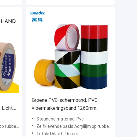
Groene PVC-schermband, PVC-
 Lichte
vloermarkeringsband 1260mm
breedte
Steunend materiaal:Pvc
beren basis
Zelfklevende basis:Acryllijm op rubberen basis
Totale Dikte:0,16 mm