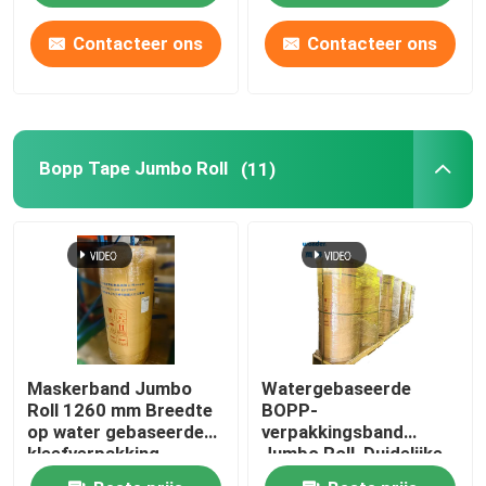
Contacteer ons
Contacteer ons
VR-show
Over ons
Bopp Tape Jumbo Roll
(11)
Fabriekstocht
Kwaliteitscontrole
Neem contact met ons op
Maskerband Jumbo
Watergebaseerde
Nieuws
Roll 1260 mm Breedte
BOPP-
op water gebaseerde
verpakkingsband
kleefverpakking
Jumbo Roll, Duidelijke
Gevallen
Jumbo Roll Kleefband