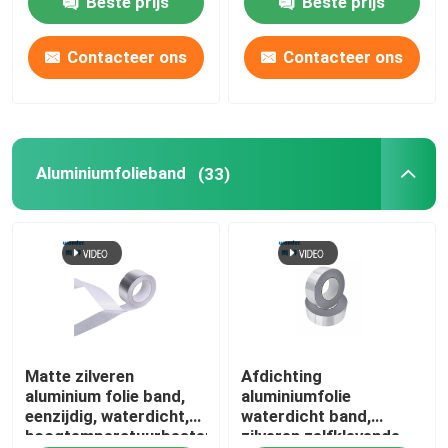
Beste prijs
Beste prijs
BOPP-verpakkingsband
Contacteer ons
Contacteer ons
BOPP-Kantoorbehoeftenband
Aluminiumfolieband
(33)
Bopp Tape Jumbo Roll
Aluminiumfolieband
Zelfklevend dubbelzijdig bandje
Acryllijm op waterbasis
Matte zilveren
Afdichting
aluminium folie band,
aluminiumfolie
eenzijdig, waterdicht,
waterdicht band,
Zelfklevend schuimband
hoogtemperatuurbestendig
zilveren zelfklevende