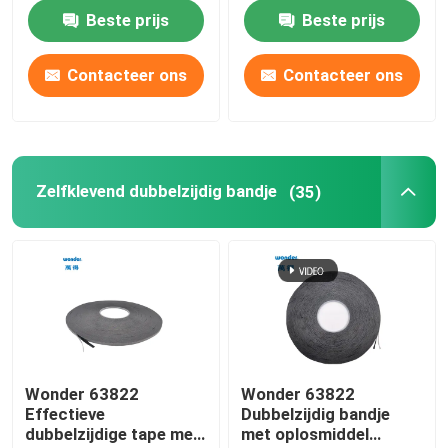
aluminium band
Beste prijs
Beste prijs
Nano-bandrol
Contacteer ons
Contacteer ons
Zelfklevend Afplakband
De Band van de doekbuis
Zelfklevend dubbelzijdig bandje
(35)
PVC-banden
De Ponsband van kraftpapier
Tape Cutter Dispenser
Wonder 63822
Wonder 63822
Effectieve
Dubbelzijdig bandje
Beschermingsband
dubbelzijdige tape met
met oplosmiddel