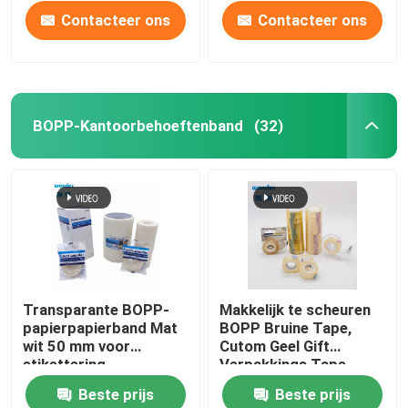
Contacteer ons
Contacteer ons
BOPP-Kantoorbehoeftenband
(32)
Thuis
Transparante BOPP-
Makkelijk te scheuren
papierpapierband Mat
BOPP Bruine Tape,
Producten
wit 50 mm voor
Cutom Geel Gift
etikettering
Verpakkings Tape
Beste prijs
Beste prijs
Video's