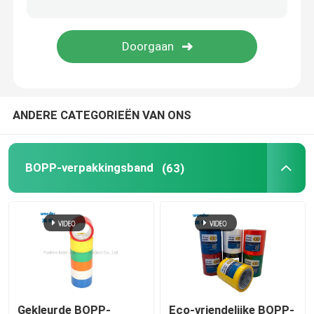
Nano-bandrol
Zelfklevend Afplakband
ANDERE CATEGORIEËN VAN ONS
De Band van de doekbuis
PVC-banden
BOPP-verpakkingsband
(63)
De Ponsband van kraftpapier
Tape Cutter Dispenser
Beschermingsband
Gekleurde BOPP-
Eco-vriendelijke BOPP-