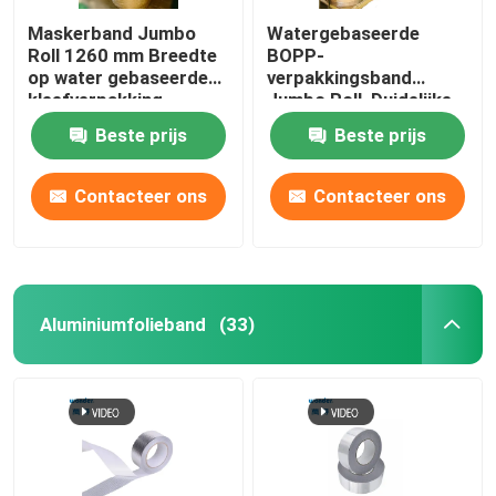
Maskerband Jumbo
Watergebaseerde
Roll 1260 mm Breedte
BOPP-
op water gebaseerde
verpakkingsband
kleefverpakking
Jumbo Roll, Duidelijke
Jumbo Roll Kleefband
Beste prijs
Beste prijs
Contacteer ons
Contacteer ons
Aluminiumfolieband
(33)