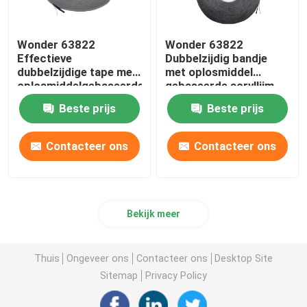
Wonder 63822
Wonder 63822
Effectieve
Dubbelzijdig bandje
dubbelzijdige tape met
met oplosmiddel
oplosmiddelgebaseerde
gebaseerde acryllijm
lijm voor veelzijdige
voor sterke binding
Beste prijs
Beste prijs
toepassingen
Contacteer ons
Contacteer ons
Bekijk meer
Thuis
Ongeveer ons
Contacteer ons
Desktop Site
Sitemap
Privacy Policy