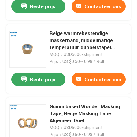
Beste prijs
Contacteer ons
Beige warmtebestendige
maskerband, middelmatige
temperatuur dubbelstapel
maskerband
MOQ：USD5000/shipment
Prijs：US $0.50~ 0.98 / Roll
Beste prijs
Contacteer ons
Thuis
Gummibased Wonder Masking
Tape, Beige Masking Tape
Producten
Algemeen Doel
MOQ：USD5000/shipment
Video's
Prijs：US $0.50~ 0.98 / Roll