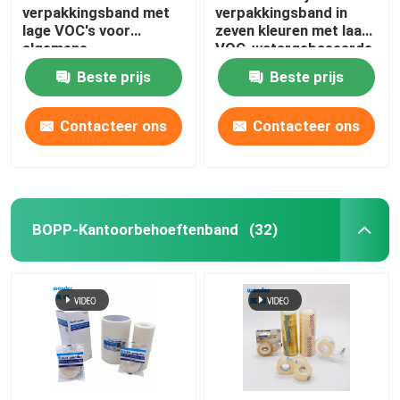
verpakkingsband met
verpakkingsband in
lage VOC's voor
zeven kleuren met laag
algemene
VOC-watergebaseerde
productverpakkingen
lijm
Beste prijs
Beste prijs
Contacteer ons
Contacteer ons
BOPP-Kantoorbehoeftenband
(32)