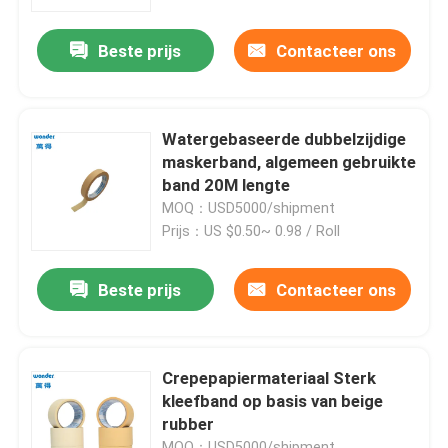
Beste prijs
Contacteer ons
VR-show
Over ons
Watergebaseerde dubbelzijdige
maskerband, algemeen gebruikte
Fabriekstocht
band 20M lengte
MOQ：USD5000/shipment
Prijs：US $0.50~ 0.98 / Roll
Kwaliteitscontrole
Beste prijs
Contacteer ons
Neem contact met ons op
Nieuws
Crepepapiermateriaal Sterk
kleefband op basis van beige
rubber
Gevallen
MOQ：USD5000/shipment