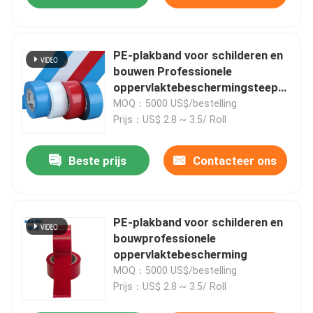
PE-plakband voor schilderen en
bouwen Professionele
oppervlaktebeschermingsteep
Gemakkelijk verwijderen
MOQ：5000 US$/bestelling
Prijs：US$ 2.8 ~ 3.5/ Roll
Beste prijs
Contacteer ons
PE-plakband voor schilderen en
bouwprofessionele
oppervlaktebescherming
MOQ：5000 US$/bestelling
Prijs：US$ 2.8 ~ 3.5/ Roll