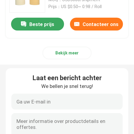
Prijs：US $0.50~ 0.98 / Roll
BOPP-verpakkingsband
Beste prijs
Contacteer ons
BOPP-Kantoorbehoeftenband
Bekijk meer
Bopp Tape Jumbo Roll
Aluminiumfolieband
Laat een bericht achter
We bellen je snel terug!
Zelfklevend dubbelzijdig bandje
Acryllijm op waterbasis
Zelfklevend schuimband