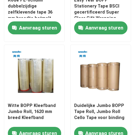
Rode PE-schuim
Easy Tear BOPP
dubbelzijdige
Stationery Tape BSCI
zelfklevende tape 36
gecertificeerd Super
mm breedte hotmelt
Clear Gift Wrapping
basis
Aanvraag sturen
Aanvraag sturen
Witte BOPP Kleefband
Duidelijke Jumbo BOPP
Jumbo Roll, 1620 mm
Tape Roll, Jumbo Roll
breed Kleefband
Cello Tape voor binding
Aanvraag sturen
Aanvraag sturen