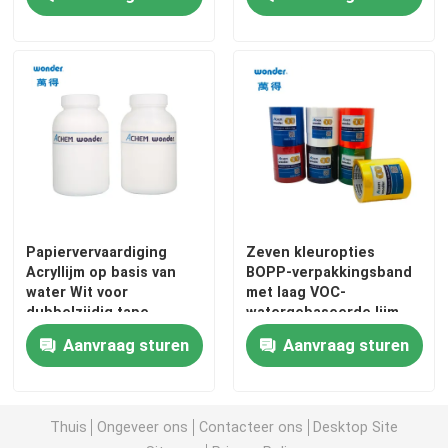
Papiervervaardiging
Zeven kleuropties
Acryllijm op basis van
BOPP-verpakkingsband
water Wit voor
met laag VOC-
dubbelzijdig tape
watergebaseerde lijm
Thuis
Aanvraag sturen
Aanvraag sturen
Producten
Thuis
Ongeveer ons
Contacteer ons
Desktop Site
Video's