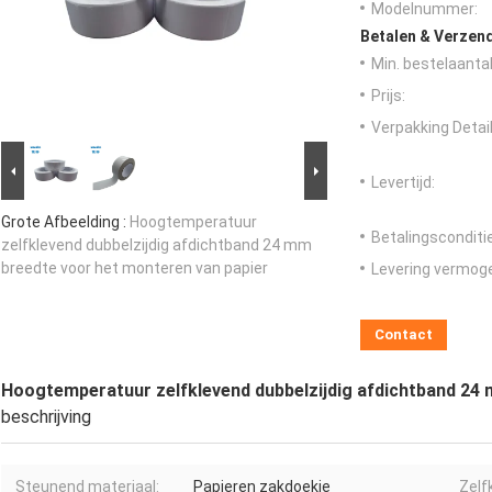
Modelnummer:
Betalen & Verzen
Min. bestelaantal
Prijs:
Verpakking Detail
Levertijd:
Grote Afbeelding :
Hoogtemperatuur
Betalingsconditi
zelfklevend dubbelzijdig afdichtband 24 mm
breedte voor het monteren van papier
Levering vermog
Contact
Hoogtemperatuur zelfklevend dubbelzijdig afdichtband 24 
beschrijving
Steunend materiaal:
Papieren zakdoekje
Zelf