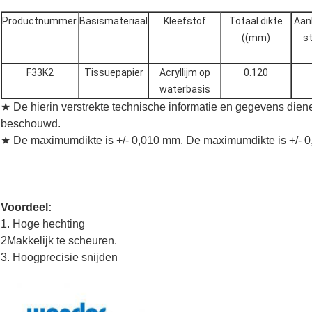
Productnummer.
Basismateriaal
Kleefstof
Totaal dikte
Aan
((mm)
st
F33K2
Tissuepapier
Acryllijm op
0.120
waterbasis
★ De hierin verstrekte technische informatie en gegevens dienen
beschouwd.
★ De maximumdikte is +/- 0,010 mm. De maximumdikte is +/- 
Voordeel:
1. Hoge hechting
2Makkelijk te scheuren.
3. Hoogprecisie snijden