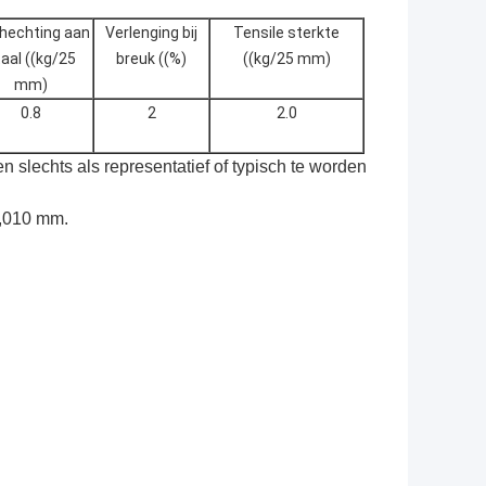
hechting aan
Verlenging bij
Tensile sterkte
aal ((kg/25
breuk ((%)
((kg/25 mm)
mm)
0.8
2
2.0
 slechts als representatief of typisch te worden
0,010 mm.