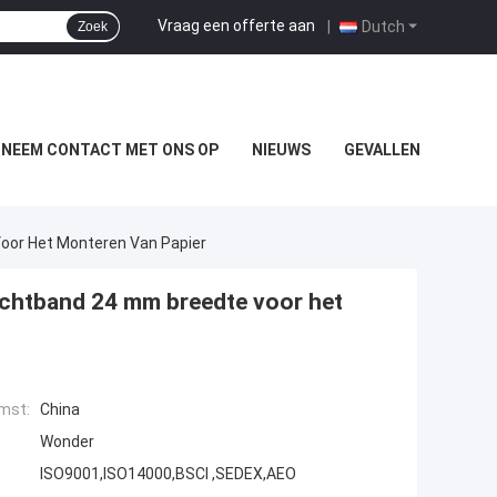
Vraag een offerte aan
|
Dutch
Zoek
NEEM CONTACT MET ONS OP
NIEUWS
GEVALLEN
oor Het Monteren Van Papier
ichtband 24 mm breedte voor het
mst:
China
Wonder
ISO9001,ISO14000,BSCI ,SEDEX,AEO