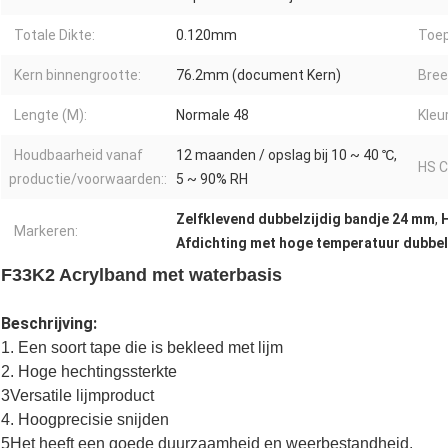
Totale Dikte:
0.120mm
Toep
Kern binnengrootte:
76.2mm (document Kern)
Bree
Lengte (M):
Normale 48
Kleur
Houdbaarheid vanaf
12 maanden / opslag bij 10 ~ 40 ℃,
HS C
productie/voorwaarden::
5 ~ 90% RH
Zelfklevend dubbelzijdig bandje 24 mm
,
Markeren:
Afdichting met hoge temperatuur dubbel
F33K2 Acrylband met waterbasis
Beschrijving:
1. Een soort tape die is bekleed met lijm
2. Hoge hechtingssterkte
3Versatile lijmproduct
4. Hoogprecisie snijden
5Het heeft een goede duurzaamheid en weerbestandheid.