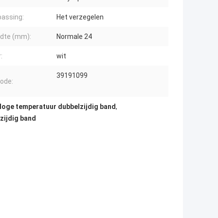
assing:
Het verzegelen
dte (mm):
Normale 24
:
wit
39191099
ode:
Hoge temperatuur dubbelzijdig band
,
zijdig band