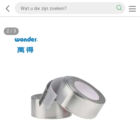
2
/
3