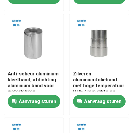
VR-show
Over ons
Fabriekstocht
Kwaliteitscontrole
Anti-scheur aluminium
Zilveren
kleefband, afdichting
aluminiumfolieband
aluminium band voor
met hoge temperatuur
waterlekken
0,057 mm dikte op
Neem contact met ons op
water gebaseerde lijm
Aanvraag sturen
Aanvraag sturen
Nieuws
Gevallen