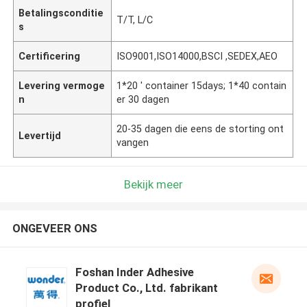
Betalingsconditie
T/T, L/C
s
Certificering
ISO9001,ISO14000,BSCI ,SEDEX,AEO
Levering vermoge
1*20 ' container 15days; 1*40 contain
n
er 30 dagen
20-35 dagen die eens de storting ont
Levertijd
vangen
Bekijk meer
ONGEVEER ONS
Foshan Inder Adhesive
Product Co., Ltd. fabrikant
profiel