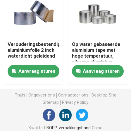
BOPP-verpakkingsband
BOPP-Kantoorbehoeftenband
Verouderingsbestendige
Op water gebaseerde
aluminiumfolie 2 inch
aluminium tape met
Bopp Tape Jumbo Roll
waterdicht geleidend
hoge temperatuur,
zilveren aluminium
folie afschrikkende
Aluminiumfolieband
Aanvraag sturen
Aanvraag sturen
tape
Zelfklevend dubbelzijdig bandje
Thuis
Ongeveer ons
Contacteer ons
Desktop Site
Sitemap
Privacy Policy
Acryllijm op waterbasis
Zelfklevend schuimband
Kwaliteit
BOPP-verpakkingsband
China