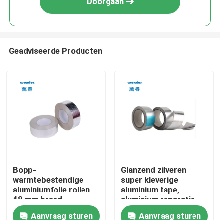
Doorgaan
Geadviseerde Producten
Thuis
Bopp-
Glanzend zilveren
warmtebestendige
super kleverige
Producten
aluminiumfolie rollen
aluminium tape,
48 mm breed
aluminium reparatie
verpakking
tape zonder voering
Aanvraag sturen
Aanvraag sturen
Video's