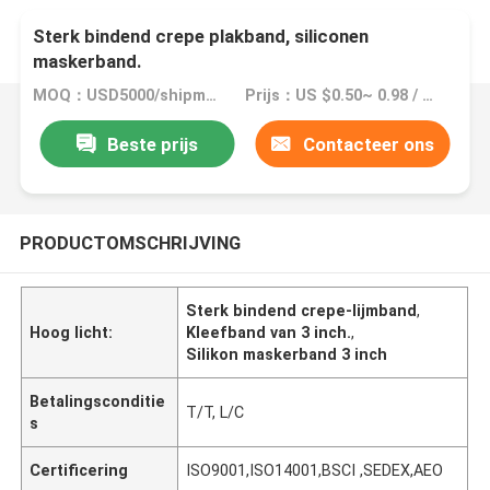
Sterk bindend crepe plakband, siliconen
maskerband.
MOQ：USD5000/shipment
Prijs：US $0.50~ 0.98 / Roll
Beste prijs
Contacteer ons
PRODUCTOMSCHRIJVING
Sterk bindend crepe-lijmband
,
Hoog licht:
Kleefband van 3 inch.
,
Silikon maskerband 3 inch
Betalingsconditie
T/T, L/C
s
Certificering
ISO9001,ISO14001,BSCI ,SEDEX,AEO