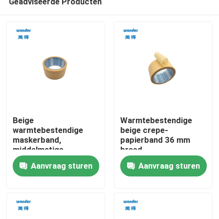
Geadviseerde Producten
Beige
Warmtebestendige
warmtebestendige
beige crepe-
maskerband,
papierband 36 mm
middelmatige
breed
Thuis
temperatuur
Temperatuurbestendige
Aanvraag sturen
Aanvraag sturen
dubbelstapel
maskerband
Producten
Video's