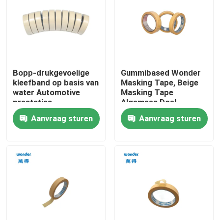
VR-show
Over ons
Bopp-drukgevoelige
Gummibased Wonder
kleefband op basis van
Masking Tape, Beige
Fabriekstocht
water Automotive
Masking Tape
prestaties
Algemeen Doel
Aanvraag sturen
Aanvraag sturen
Kwaliteitscontrole
Neem contact met ons op
Nieuws
Gevallen