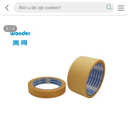
2
/
2