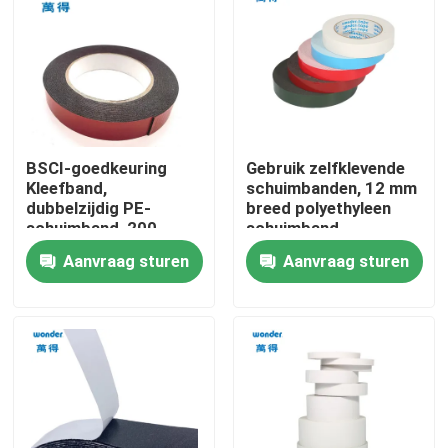
VR-show
Over ons
BSCI-goedkeuring
Gebruik zelfklevende
Fabriekstocht
Kleefband,
schuimbanden, 12 mm
dubbelzijdig PE-
breed polyethyleen
schuimband, 200
schuimband.
Kwaliteitscontrole
meter lang
Aanvraag sturen
Aanvraag sturen
Neem contact met ons op
Nieuws
Gevallen