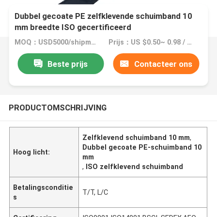
Dubbel gecoate PE zelfklevende schuimband 10
mm breedte ISO gecertificeerd
MOQ：USD5000/shipment
Prijs：US $0.50~ 0.98 / Roll
Beste prijs
Contacteer ons
PRODUCTOMSCHRIJVING
Zelfklevend schuimband 10 mm
,
Dubbel gecoate PE-schuimband 10
Hoog licht:
mm
,
ISO zelfklevend schuimband
Betalingsconditie
T/T, L/C
s