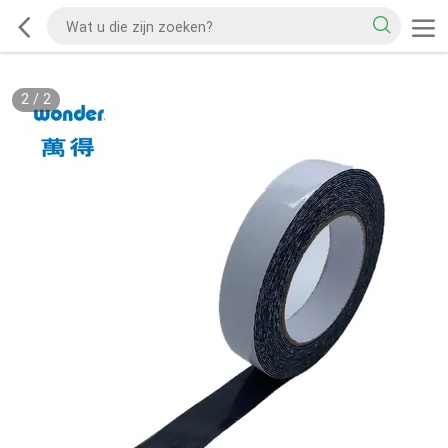
2
/
2