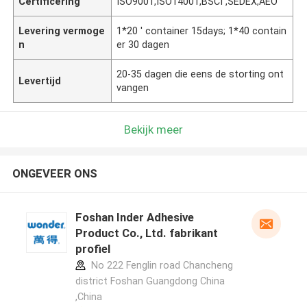
Certificering
ISO9001,ISO14001,BSCI ,SEDEX,AEO
Levering vermoge
1*20 ' container 15days; 1*40 contain
n
er 30 dagen
20-35 dagen die eens de storting ont
Levertijd
vangen
Bekijk meer
ONGEVEER ONS
Foshan Inder Adhesive
Product Co., Ltd. fabrikant
profiel
No 222 Fenglin road Chancheng
district Foshan Guangdong China
,China