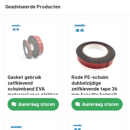
Geadviseerde Producten
Gasket gebruik
Rode PE-schuim
zelfklevend
dubbelzijdige
schuimband EVA
zelfklevende tape 36
Thuis
materiaal voor plakken
mm breedte hotmelt
basis
Aanvraag sturen
Aanvraag sturen
Producten
Video's