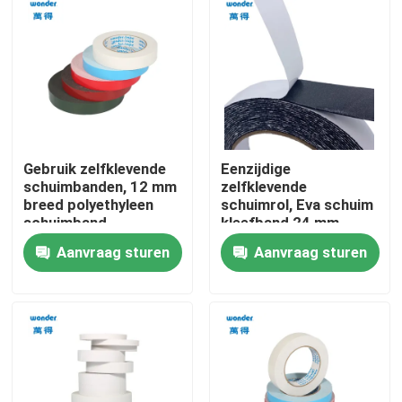
VR-show
Over ons
Fabriekstocht
Gebruik zelfklevende
Eenzijdige
schuimbanden, 12 mm
zelfklevende
breed polyethyleen
schuimrol, Eva schuim
Kwaliteitscontrole
schuimband.
kleefband 24 mm
breed
Aanvraag sturen
Aanvraag sturen
Neem contact met ons op
Nieuws
Gevallen