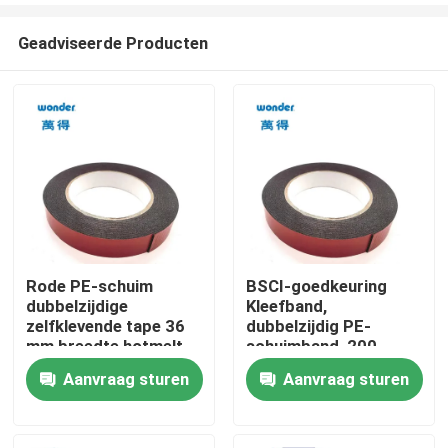
Geadviseerde Producten
Rode PE-schuim
BSCI-goedkeuring
dubbelzijdige
Kleefband,
Thuis
zelfklevende tape 36
dubbelzijdig PE-
mm breedte hotmelt
schuimband, 200
basis
meter lang
Aanvraag sturen
Aanvraag sturen
Producten
Video's