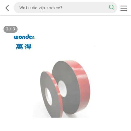
2
/
3