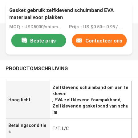
Gasket gebruik zelfklevend schuimband EVA
materiaal voor plakken
MOQ：USD5000/shipment
Prijs：US $0.50~ 0.95 / Roll
Beste prijs
Contacteer ons
PRODUCTOMSCHRIJVING
Zelfklevend schuimband om aan te
kleven
Hoog licht:
,
EVA zelfklevend foampakband
,
Zelfklevende gasketband van schu
im
Betalingsconditie
T/T, L/C
s