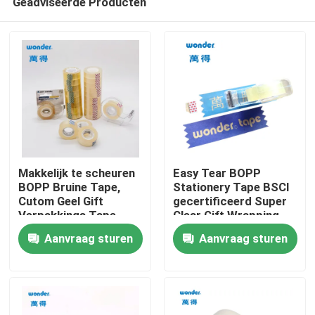
Geadviseerde Producten
Makkelijk te scheuren
Easy Tear BOPP
BOPP Bruine Tape,
Stationery Tape BSCI
Cutom Geel Gift
gecertificeerd Super
Verpakkings Tape
Clear Gift Wrapping
Thuis
Aanvraag sturen
Aanvraag sturen
Producten
Video's