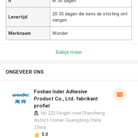
n
er 30 dagen
20-35 dagen die eens de storting ont
Levertijd
vangen
Merknaam
Wonder
Bekijk meer
ONGEVEER ONS
Foshan Inder Adhesive
Product Co., Ltd. fabrikant
profiel
No 222 Fenglin road Chancheng
district Foshan Guangdong China
,China
5.0