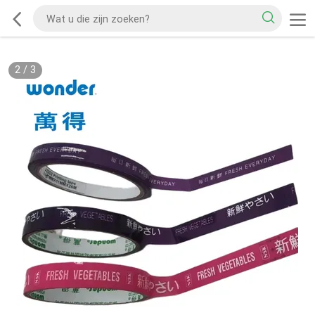
2
/
3