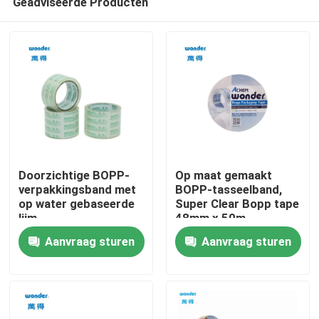
Geadviseerde Producten
Doorzichtige BOPP-
Op maat gemaakt
verpakkingsband met
BOPP-tasseelband,
op water gebaseerde
Super Clear Bopp tape
lijm
48mm x 50m
Thuis
Aanvraag sturen
Aanvraag sturen
Producten
Video's