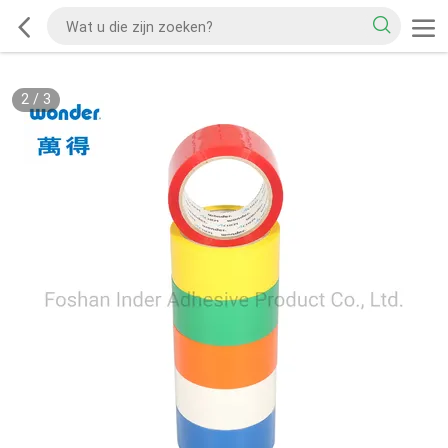
2
/
3