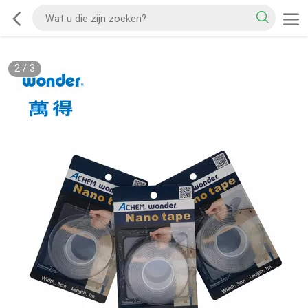
2
/
3