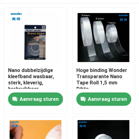
Nano dubbelzijdige
Hoge binding Wonder
kleefband wasbaar,
Transparante Nano
sterk, kleverig,
Tape Roll 1,5 mm
herbruikbaar,
Dikte
transparant, voor
Thuis
Aanvraag sturen
Aanvraag sturen
huishoudelijke
industriële
bevestigingsborden in
Producten
blisterverpakking
Video's