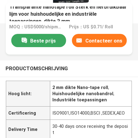
Transparante nanotape roll Sterk en herbruikbaar
lijm voor huishoudelijke en industriële
toepassingen, dikte 2 mm
MOQ：USD5000/shipment
Prijs：US $0.71/ Roll
Beste prijs
Contacteer ons
PRODUCTOMSCHRIJVING
2 mm dikte Nano-tape roll
,
Hoog licht:
Huishoudelijke nanobandrol
,
Industriële toepassingen
Certificering
ISO9001,ISO14000,BSCI ,SEDEX,AEO
30-40 days once receiving the deposi
Delivery Time
t