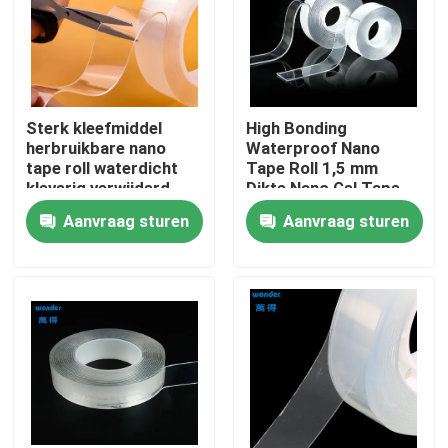
VR-show
Over ons
Sterk kleefmiddel
High Bonding
herbruikbare nano
Waterproof Nano
tape roll waterdicht
Tape Roll 1,5 mm
Fabriekstocht
kleverig verwijderd
Dikte Nano Gel Tape
Aanvraag sturen
Aanvraag sturen
Kwaliteitscontrole
Neem contact met ons op
Nieuws
Gevallen