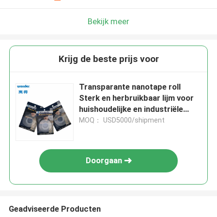
Bekijk meer
Krijg de beste prijs voor
Transparante nanotape roll
Sterk en herbruikbaar lijm voor
huishoudelijke en industriële
toepassingen, dikte 2 mm
MOQ： USD5000/shipment
Doorgaan
Geadviseerde Producten