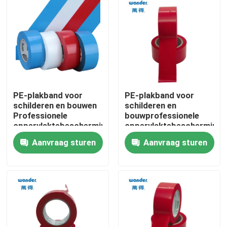
VR-show
Over ons
Fabriekstocht
PE-plakband voor
PE-plakband voor
schilderen en bouwen
schilderen en
Professionele
bouwprofessionele
Kwaliteitscontrole
oppervlaktebeschermingsteep
oppervlaktebescherming
Gemakkelijk
Aanvraag sturen
Aanvraag sturen
verwijderen
Neem contact met ons op
Nieuws
Gevallen