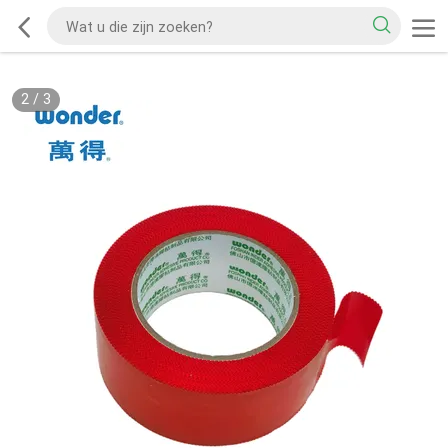
2
/
3