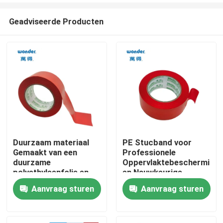
Geadviseerde Producten
Duurzaam materiaal
PE Stucband voor
Gemaakt van een
Professionele
Thuis
duurzame
Oppervlaktebescherming
polyethyleenfolie en
en Nauwkeurige
bekleed met een
Resultaten bij
Aanvraag sturen
Aanvraag sturen
Producten
sterke lijm die een
Decoratieve
langdurige
Lijnmarkering
bescherming
Video's
garandeert