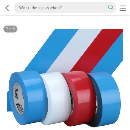
2
/
3