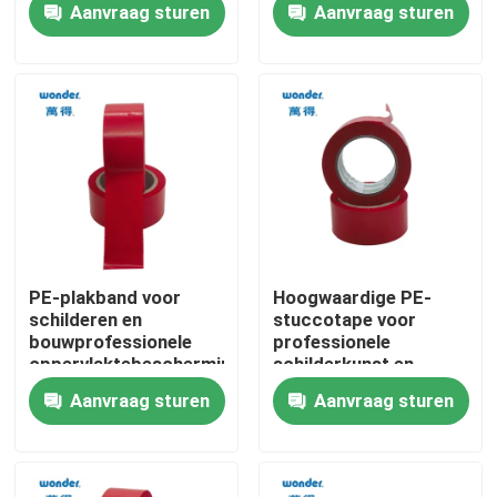
Aanvraag sturen
Aanvraag sturen
sterke lijm die een
Decoratieve
langdurige
Lijnmarkering
VR-show
bescherming
garandeert
Over ons
Fabriekstocht
Kwaliteitscontrole
PE-plakband voor
Hoogwaardige PE-
schilderen en
stuccotape voor
bouwprofessionele
professionele
Neem contact met ons op
oppervlaktebescherming
schilderkunst en
constructie
Aanvraag sturen
Aanvraag sturen
Nieuws
Gevallen