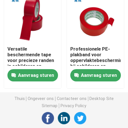
BOPP-verpakkingsband
BOPP-Kantoorbehoeftenband
Versatile
Professionele PE-
Bopp Tape Jumbo Roll
beschermende tape
plakband voor
voor precieze randen
oppervlaktebescherming
in schilderen en
bij schilderen en
Aluminiumfolieband
bouwen met PE-
bouwen
Aanvraag sturen
Aanvraag sturen
stuccotape
Zelfklevend dubbelzijdig bandje
Thuis
Ongeveer ons
Contacteer ons
Desktop Site
Acryllijm op waterbasis
Sitemap
Privacy Policy
Zelfklevend schuimband