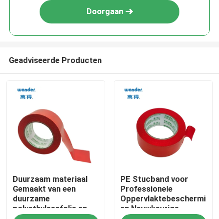
Doorgaan
Geadviseerde Producten
Thuis
Duurzaam materiaal
PE Stucband voor
Producten
Gemaakt van een
Professionele
duurzame
Oppervlaktebescherming
polyethyleenfolie en
en Nauwkeurige
Video's
bekleed met een
Resultaten bij