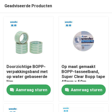
Geadviseerde Producten
Doorzichtige BOPP-
Op maat gemaakt
verpakkingsband met
BOPP-tasseelband,
op water gebaseerde
Super Clear Bopp tape
Thuis
lijm
48mm x 50m
Aanvraag sturen
Aanvraag sturen
Producten
Video's