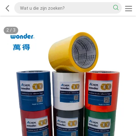
2
/
3