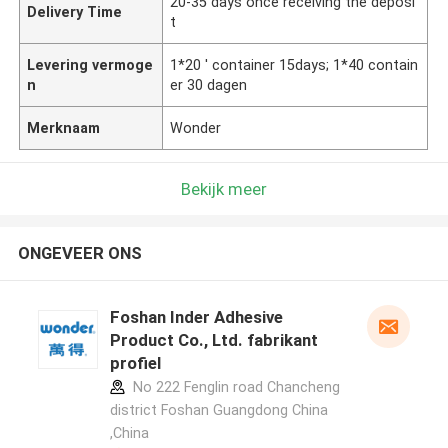
20-35 days once receiving the deposi
Delivery Time
t
Levering vermoge
1*20 ' container 15days; 1*40 contain
n
er 30 dagen
Merknaam
Wonder
Bekijk meer
ONGEVEER ONS
Foshan Inder Adhesive
Product Co., Ltd. fabrikant
profiel
No 222 Fenglin road Chancheng
district Foshan Guangdong China
,China