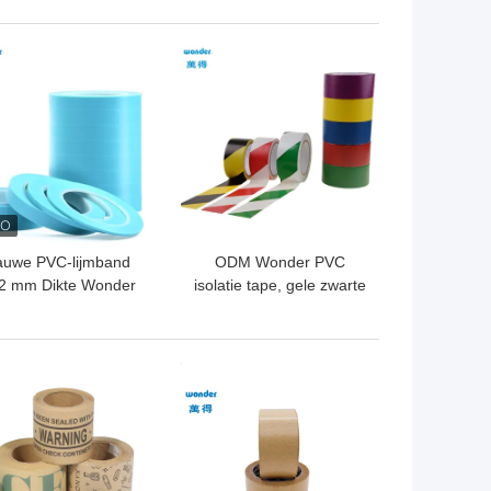
transparant
TE PRIJS
BESTE PRIJS
auwe PVC-lijmband
ODM Wonder PVC
2 mm Dikte Wonder
isolatie tape, gele zwarte
ine Line Masking
vlamvertragende PVC
Adhesief
tape
TE PRIJS
BESTE PRIJS