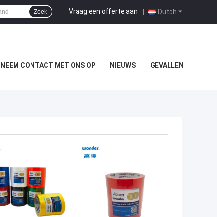
Vraag een offerte aan
|
Dutch
Zoek
NEEM CONTACT MET ONS OP
NIEUWS
GEVALLEN
TE PRIJS
BESTE PRIJS