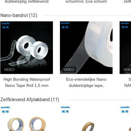
dubbelzijdig zelfklevend
schuimrol, Eva schuim
zel
schuimband 1 mm dikte
kleefband 24 mm breed
2 
PE schuimband
Nano-bandrol
(12)
BESTE PRIJS
BESTE PRIJS
BES
High Bonding Waterproof
Eco-vriendelijke Nano
S
Nano Tape Roll 1,5 mm
dubbelzijdige tape,
NAN
Dikte Nano Gel Tape
zelfklevende nano tape
Ma
2m lengte
Zelfklevend Afplakband
(11)
BESTE PRIJS
BESTE PRIJS
BES