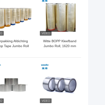
rpakking Afdichting
Witte BOPP Kleefband
pp Tape Jumbo Roll
Jumbo Roll, 1620 mm
0m Lengte Acryllijm
breed Kleefband
TE PRIJS
BESTE PRIJS