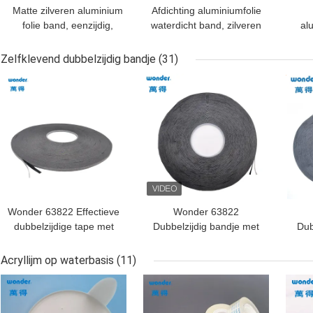
Matte zilveren aluminium
Afdichting aluminiumfolie
folie band, eenzijdig,
waterdicht band, zilveren
al
waterdicht,
zelfklevende aluminium
voe
hoogtemperatuurbestendig
band
Zelfklevend dubbelzijdig bandje
(31)
BESTE PRIJS
BESTE PRIJS
BES
Wonder 63822 Effectieve
Wonder 63822
dubbelzijdige tape met
Dubbelzijdig bandje met
Dub
oplosmiddelgebaseerde
oplosmiddel gebaseerde
opl
lijm voor veelzijdige
acryllijm voor sterke
acr
Acryllijm op waterbasis
(11)
toepassingen
binding
beve
BESTE PRIJS
BESTE PRIJS
BES