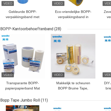
Gekleurde BOPP-
Eco-vriendelijke BOPP-
Zeve
verpakkingsband met
verpakkingsband in
ve
lage VOC's voor
zeven kleuren met laag
algemene
VOC-watergebaseerde
wa
BOPP-Kantoorbehoeftenband
(28)
productverpakkingen
lijm
BESTE PRIJS
BESTE PRIJS
BES
Transparante BOPP-
Makkelijk te scheuren
DIY 
papierpapierband Mat
BOPP Bruine Tape,
bri
wit 50 mm voor
Cutom Geel Gift
B
etikettering
Verpakkings Tape
Bopp Tape Jumbo Roll
(11)
BESTE PRIJS
BESTE PRIJS
BES