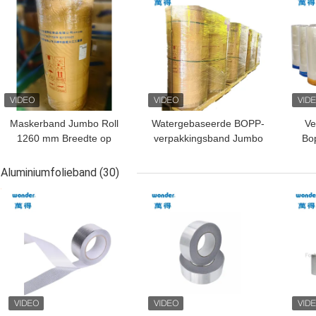
Maskerband Jumbo Roll
Watergebaseerde BOPP-
Ve
1260 mm Breedte op
verpakkingsband Jumbo
Bo
water gebaseerde
Roll, Duidelijke Jumbo
600
kleefverpakking
Roll Kleefband
Aluminiumfolieband
(30)
BESTE PRIJS
BESTE PRIJS
BES