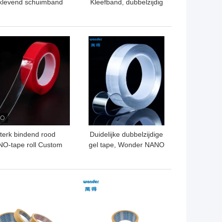
fklevend schuimband
Kleefband, dubbelzijdig
mm warm gesmolten
PE-schuimband, 200
met kleverige rug
meter lang
TE PRIJS
BESTE PRIJS
terk bindend rood
Duidelijke dubbelzijdige
O-tape roll Custom
gel tape, Wonder NANO
kkelijk te monteren
kleverige gel tape Eco
kleefmiddel
Friendly
TE PRIJS
BESTE PRIJS