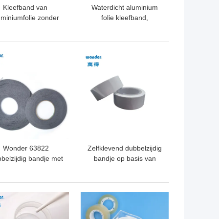
Kleefband van
Waterdicht aluminium
uminiumfolie zonder
folie kleefband,
ring 0,108 mm dikte
aluminium
warmtebescherming
tape 3 inch
TE PRIJS
BESTE PRIJS
Wonder 63822
Zelfklevend dubbelzijdig
belzijdig bandje met
bandje op basis van
osmiddel gebaseerde
warmsmelt, helder,
yllijm voor algemene
milieuvriendelijk
stigingstoepassingen
verpakking
TE PRIJS
BESTE PRIJS