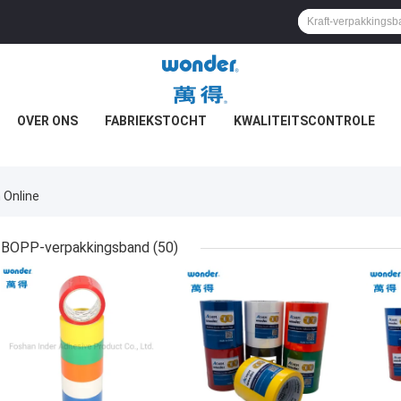
OVER ONS
FABRIEKSTOCHT
KWALITEITSCONTROLE
 Online
BOPP-verpakkingsband
(50)
BESTE PRIJS
BESTE PRIJS
BES