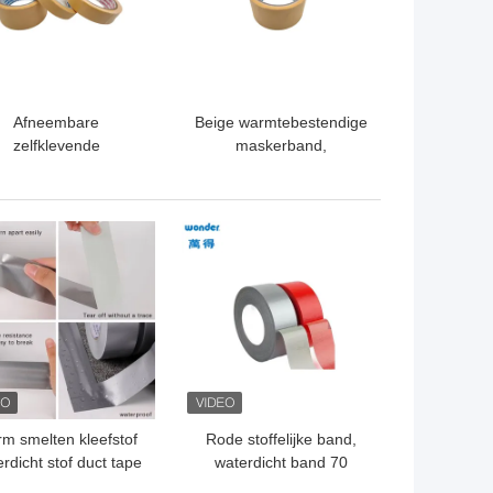
Afneembare
Beige warmtebestendige
zelfklevende
maskerband,
keringstape 36 mm
middelmatige
eedte Geen residu
temperatuur
autoverf
dubbelstapel
TE PRIJS
BESTE PRIJS
maskerband
m smelten kleefstof
Rode stoffelijke band,
rdicht stof duct tape
waterdicht band 70
72mm breedte
mesh.