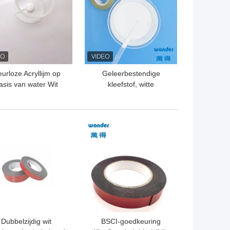
urloze Acryllijm op
Geleerbestendige
asis van water Wit
kleefstof, witte
dubbelzijdig band
drukgevoelige kleefstof.
Gebruik
TE PRIJS
BESTE PRIJS
Dubbelzijdig wit
BSCI-goedkeuring