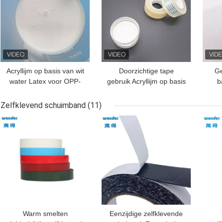
Acryllijm op basis van wit
Doorzichtige tape
Ge
water Latex voor OPP-
gebruik Acryllijm op basis
b
verpakkingen
van water, laag VOC
latexlijm op basis van
Zelfklevend schuimband
(11)
water.
BESTE PRIJS
BESTE PRIJS
BES
Warm smelten
Eenzijdige zelfklevende