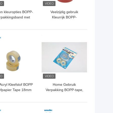
n kleuropties BOPP-
Veelzijdig gebruik
rpakkingsband met
Kleurrijk BOPP-
laag VOC-
verpakkingsband voor
tergebaseerde lijm
algemene
productverpakkingen
TE PRIJS
BESTE PRIJS
Acryl Kleefstof BOPP
Home Gebruik
efpapier Tape 18mm
Verpakking BOPP-tape,
reedte Maskering
Acryl kleefkarton
Afdichtband 15 mm
Breedte
TE PRIJS
BESTE PRIJS