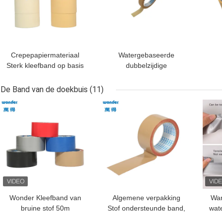
Crepepapiermateriaal
Watergebaseerde
Sterk kleefband op basis
dubbelzijdige
van beige rubber
maskerband, algemeen
mas
gebruikte band 20M
br
De Band van de doekbuis
(11)
lengte
BESTE PRIJS
BESTE PRIJS
BES
Wonder Kleefband van
Algemene verpakking
War
bruine stof 50m
Stof ondersteunde band,
wate
waterdicht rubberen
bruine waterdichte