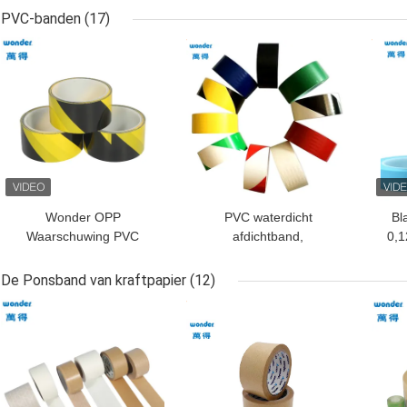
basis
elektrische band
PVC-banden
(17)
BESTE PRIJS
BESTE PRIJS
BES
Wonder OPP
PVC waterdicht
Bl
Waarschuwing PVC
afdichtband,
0,1
kleefborden Gele Zwarte
vloermarkering barricade
F
Kleur Binnengebruik
waarschuwingsband
De Ponsband van kraftpapier
(12)
BESTE PRIJS
BESTE PRIJS
BES